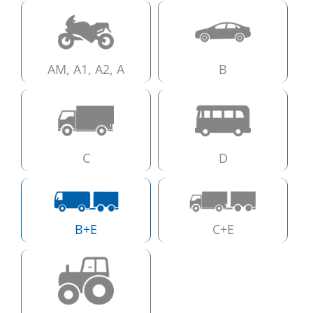
AM, A1, A2, A
B
C
D
B+E
C+E