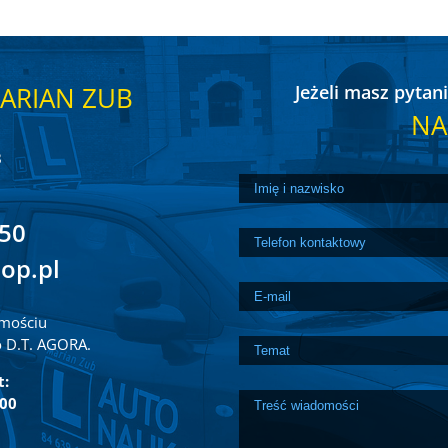
ARIAN ZUB
Jeżeli masz pytani
NA
B
 50
op.pl
amościu
o D.T. AGORA.
t:
:00