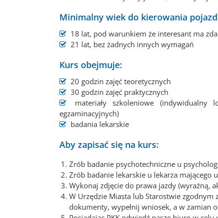
Minimalny wiek do kierowania pojazda
18 lat, pod warunkiem że interesant ma zda
21 lat, bez żadnych innych wymagań
Kurs obejmuje:
20 godzin zajęć teoretycznych
30 godzin zajęć praktycznych
materiały szkoleniowe (indywidualny l
egzaminacyjnych)
badania lekarskie
Aby zapisać się na kurs:
Zrób badanie psychotechniczne u psycholo
Zrób badanie lekarskie u lekarza mającego
Wykonaj zdjęcie do prawa jazdy (wyraźną, a
W Urzędzie Miasta lub Starostwie zgodnym
dokumenty, wypełnij wniosek, a w zamian ot
Posiadając PKK odwiedź nasze biuro w celu 