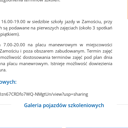
 16.00-19.00 w siedzibie szkoły jazdy w Zamościu, przy
ch są podawane na pierwszych zajęciach (około 3 spotkań
piątkiem).
ch 7.00-20.00 na placu manewrowym w miejscowości
w Zamościu i poza obszarem zabudowanym. Termin zajęć
st możliwość dostosowania terminów zajęć pod plan dnia
ę na placu manewrowym. Istnieje możliwość dowiezienia
ura.
iowych:
zfQOzn67CRDfo7WQ-NMgtUn/view?usp=sharing
Galeria pojazdów szkoleniowych