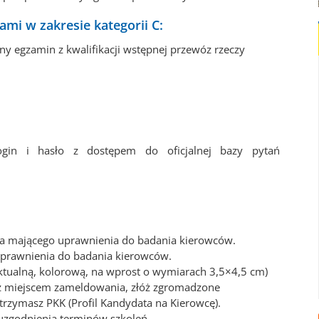
mi w zakresie kategorii C:
ny egzamin z kwalifikacji wstępnej przewóz rzeczy
ogin i hasło z dostępem do oficjalnej bazy pytań
ga mającego uprawnienia do badania kierowców.
 uprawnienia do badania kierowców.
ktualną, kolorową, na wprost o wymiarach 3,5×4,5 cm)
 z miejscem zameldowania, złóż zgromadzone
rzymasz PKK (Profil Kandydata na Kierowcę).
uzgodnienia terminów szkoleń.