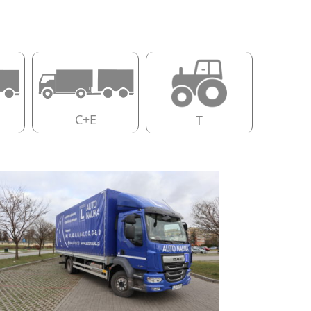
C+E
T